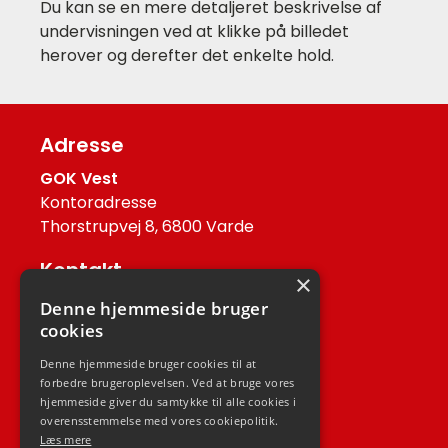
Du kan se en mere detaljeret beskrivelse af
undervisningen ved at klikke på billedet
herover og derefter det enkelte hold.
Adresse
GOK Vest
Kontoradresse
Thorstrupvej 8, 6800 Varde
Kontakt
×
Helle Nyland Haltrup
Denne hjemmeside bruger
Tlf.: 75 29 92 67
cookies
Mail: post@gokvest.dk
Denne hjemmeside bruger cookies til at
forbedre brugeroplevelsen. Ved at bruge vores
Job
hjemmeside giver du samtykke til alle cookies i
overensstemmelse med vores cookiepolitik.
Job hos GOK Vest
Læs mere